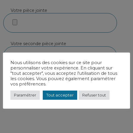
Votre pièce jointe
Votre seconde pièce jointe
Nous utilisons des cookies sur ce site pour
personnaliser votre expérience. En cliquant sur
"tout accepter", vous acceptez l'utilisation de tous
En soumettant ce formulaire, j’accepte que les
les cookies. Vous pouvez également paramétrer
informations saisies soient exploitées dans le cadre de
vos préférences.
votre candidature
(conditions traitement des données)
Paramétrer
Tout accepter
Refuser tout