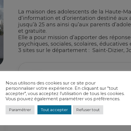
La maison des adolescents de la Haute-Marn
d’information et d’orientation destiné aux
jusqu’à 25 ans ainsi qu’aux parents d’adol
et gratuite.
Elle a pour mission d’apporter des réponse
psychiques, sociales, scolaires, éducatives e
3 sites sur le département : Saint-Dizier, J
Maison des adolescen
Nous utilisons des cookies sur ce site pour
CH de Saint-Dizier
personnaliser votre expérience. En cliquant sur "tout
accepter", vous acceptez l'utilisation de tous les cookies.
Vous pouvez également paramétrer vos préférences.
Paramétrer
Tout accepter
Refuser tout