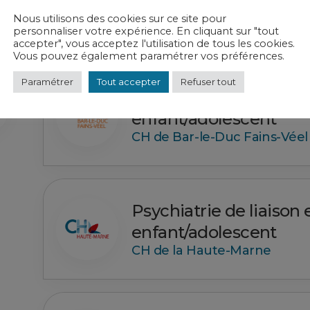
reliés à cette dernière. Elle se situe à l’in
Nous utilisons des cookies sur ce site pour
psychiatrie. Les équipes transversales et 
personnaliser votre expérience. En cliquant sur "tout
en compte les besoins de l’enrourage.
accepter", vous acceptez l'utilisation de tous les cookies.
Vous pouvez également paramétrer vos préférences.
Paramétrer
Tout accepter
Refuser tout
Psychiatrie de liaison
enfant/adolescent
CH de Bar-le-Duc Fains-Véel
Psychiatrie de liaison
enfant/adolescent
CH de la Haute-Marne