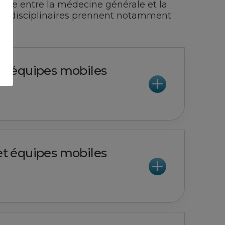
terface entre la médecine générale et la
pluridisciplinaires prennent notamment
 et équipes mobiles
 et équipes mobiles