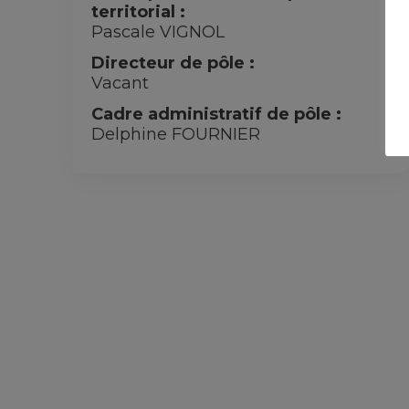
territorial :
Pascale VIGNOL
Directeur de pôle :
Vacant
Cadre administratif de pôle :
Delphine FOURNIER