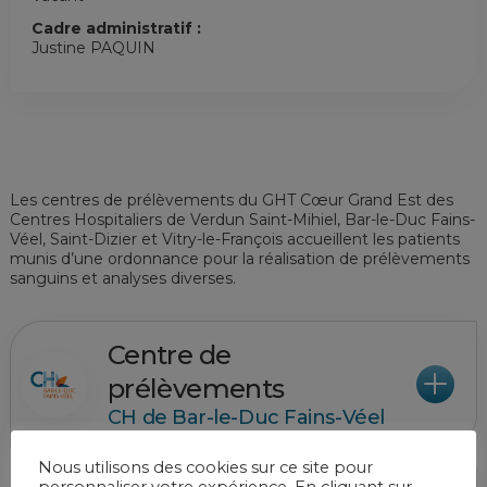
Cadre administratif :
Justine PAQUIN
Les centres de prélèvements du GHT Cœur Grand Est des
Centres Hospitaliers de Verdun Saint-Mihiel, Bar-le-Duc Fains-
Véel, Saint-Dizier et Vitry-le-François accueillent les patients
munis d’une ordonnance pour la réalisation de prélèvements
sanguins et analyses diverses.
Centre de
prélèvements
CH de Bar-le-Duc Fains-Véel
Nous utilisons des cookies sur ce site pour
personnaliser votre expérience. En cliquant sur