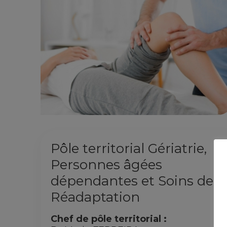
Pôle territorial Gériatrie,
Personnes âgées
dépendantes et Soins de
Réadaptation
Chef de pôle territorial :