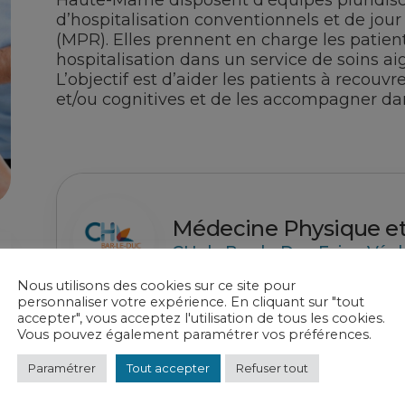
Haute-Marne disposent d’équipes pluridisci
d’hospitalisation conventionnels et de jo
(MPR). Elles prennent en charge les patien
hospitalisation dans un service de soins ai
L’objectif est d’aider les patients à recou
et/ou cognitives et de les accompagner dan
Médecine Physique et
CH de Bar-le-Duc Fains-Véel
Nous utilisons des cookies sur ce site pour
personnaliser votre expérience. En cliquant sur "tout
accepter", vous acceptez l'utilisation de tous les cookies.
Vous pouvez également paramétrer vos préférences.
Paramétrer
Tout accepter
Refuser tout
Médecine Physique et
CH de la Haute-Marne