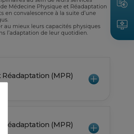
plinaires au sein de leurs services
ur de Médecine Physique et Réadaptation
ts en convalescence à la suite d’une
gus.
vrer au mieux leurs capacités physiques
s l’adaptation de leur quotidien.
 Réadaptation (MPR)
 Réadaptation (MPR)