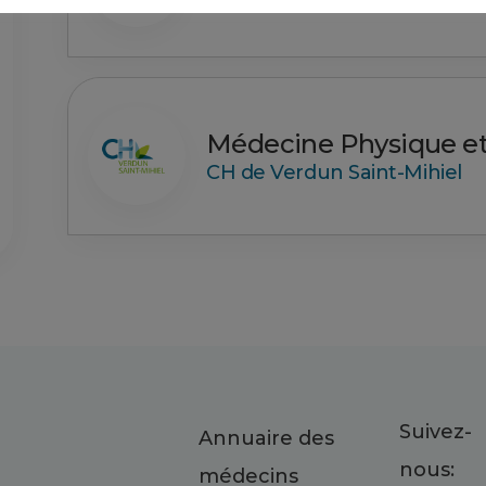
Médecine Physique et
CH de Verdun Saint-Mihiel
Suivez-
Annuaire des
nous:
médecins