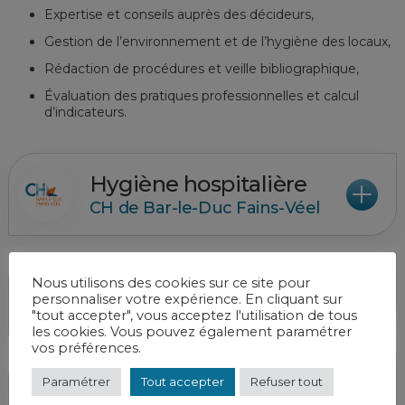
Expertise et conseils auprès des décideurs,
Gestion de l’environnement et de l’hygiène des locaux,
Rédaction de procédures et veille bibliographique,
Évaluation des pratiques professionnelles et calcul
d’indicateurs.
Hygiène hospitalière
CH de Bar-le-Duc Fains-Véel
Hygiène hospitalière
Nous utilisons des cookies sur ce site pour
personnaliser votre expérience. En cliquant sur
CH de Joinville
"tout accepter", vous acceptez l'utilisation de tous
les cookies. Vous pouvez également paramétrer
vos préférences.
Hygiène hospitalière
Paramétrer
Tout accepter
Refuser tout