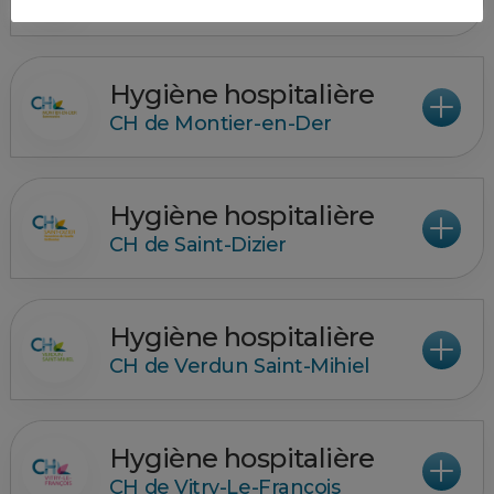
CH de la Haute-Marne
Hygiène hospitalière
CH de Montier-en-Der
Hygiène hospitalière
CH de Saint-Dizier
Hygiène hospitalière
CH de Verdun Saint-Mihiel
Hygiène hospitalière
CH de Vitry-Le-François