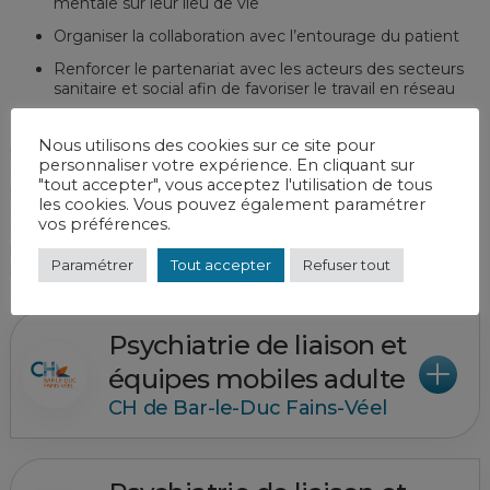
mentale sur leur lieu de vie
Organiser la collaboration avec l’entourage du patient
Renforcer le partenariat avec les acteurs des secteurs
sanitaire et social afin de favoriser le travail en réseau
La psychiatrie de liaison
prend en charge les troubles
Nous utilisons des cookies sur ce site pour
psychiques qui se manifestent chez les patients hospitalisés
personnaliser votre expérience. En cliquant sur
ou consultant d’autres disciplines médicales. Ces troubles
"tout accepter", vous acceptez l'utilisation de tous
peuvent être secondaires à la pathologie somatique ou reliés
les cookies. Vous pouvez également paramétrer
à cette dernière. Elle se situe à l’interface entre la médecine
vos préférences.
générale et la psychiatrie. Les équipes transversales et
pluridisciplinaires consultent le patient afin de connaître ses
Paramétrer
Tout accepter
Refuser tout
propres besoins mais également ceux de son entourage.
Psychiatrie de liaison et
équipes mobiles adulte
CH de Bar-le-Duc Fains-Véel