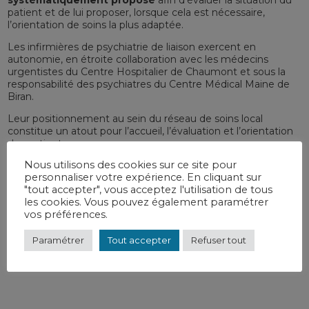
systématiquement proposé
afin d’évaluer la situation du
patient et de lui proposer, lorsque cela est nécessaire,
l’orientation de soins la plus adaptée.
Les infirmières de psychiatrie de liaison exercent en
autonomie, en étroite collaboration avec les médecins
urgentistes du Centre Hospitalier de Chaumont et sous la
responsabilité des psychiatres du Centre Médical Maine de
Biran.
Leur positionnement au sein du réseau de soins local
constitue un atout pour l’accueil, l’évaluation et l’orientation
des patients.
Nous utilisons des cookies sur ce site pour
Prises en charge proposées :
personnaliser votre expérience. En cliquant sur
"tout accepter", vous acceptez l'utilisation de tous
Entretiens d’accueil et d’écoute.
les cookies. Vous pouvez également paramétrer
Travail en réseau de soins : addictologie, dispositifs
vos préférences.
Vigilans et Vigiteens.
Paramétrer
Tout accepter
Refuser tout
Contact Équipe de psychiatrie de liaison
:
06 26 64 19 14