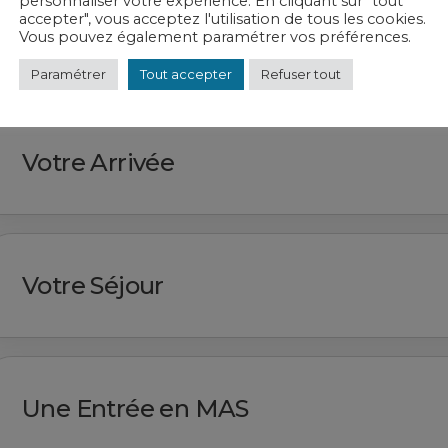
personnaliser votre expérience. En cliquant sur "tout
accepter", vous acceptez l'utilisation de tous les cookies.
Préparer votre Entrée
Vous pouvez également paramétrer vos préférences.
Paramétrer
Tout accepter
Refuser tout
Votre Arrivée
Votre Séjour
Une Entrée en MAS