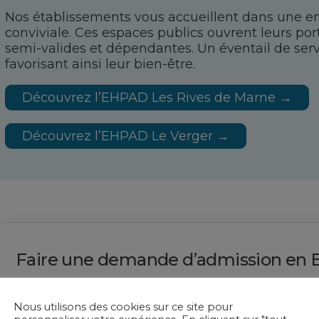
Nos établissements vous accueillent dans une e
conviviale. Ces espaces publics ouvrent leurs p
semi-valides et dépendantes. Un éventail de servi
favorisant ainsi leur bien-être.
Découvrez l’EHPAD Les Rives de Marne →
Découvrez l’EHPAD Le Verger →
Faire une demande d’admission en
Nous utilisons des cookies sur ce site pour