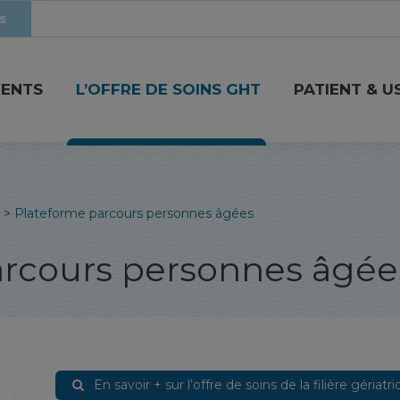
s
MENTS
L’OFFRE DE SOINS GHT
PATIENT & U
>
Plateforme parcours personnes âgées
arcours personnes âgée
En savoir + sur l’offre de soins de la filière géria