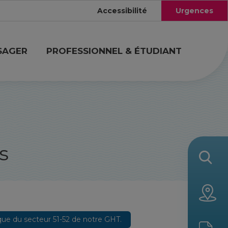
Accessibilité
Urgences
SAGER
PROFESSIONNEL & ÉTUDIANT
s
trique du secteur 51-52 de notre GHT.