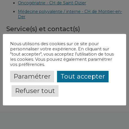
Oncogériatrie - CH de Saint-Dizier
Médecine polyvalente / interne - CH de Montier-en-
Der
Service(s) et contact(s)
Court séjour gériatrique
-
CH de Saint-Dizier
Nous utilisons des cookies sur ce site pour
personnaliser votre expérience. En cliquant sur
Equipe mobile d’intervention gériatrique
-
CH de
"tout accepter", vous acceptez l'utilisation de tous
Saint-Dizier
les cookies. Vous pouvez également paramétrer
Oncogériatrie
-
CH de Saint-Dizier
vos préférences.
Médecine polyvalente
-
CH de Montier-en-Der
Paramétrer
Tout accepter
Refuser tout