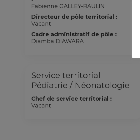
Fabienne GALLEY-RAULIN
Directeur de pôle territorial :
Vacant
Cadre administratif de pôle :
Diamba DIAWARA
Service territorial
Pédiatrie / Néonatologie
Chef de service territorial :
Vacant