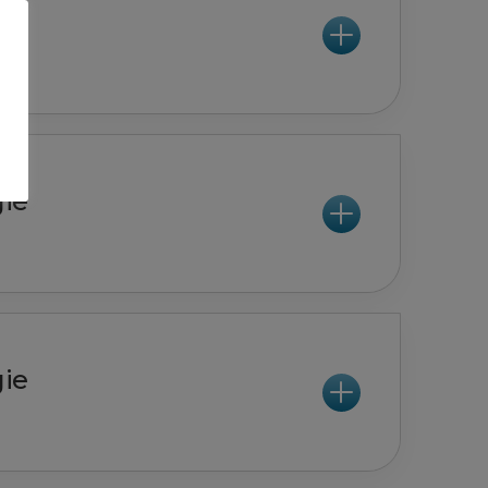
gie
gie
gie