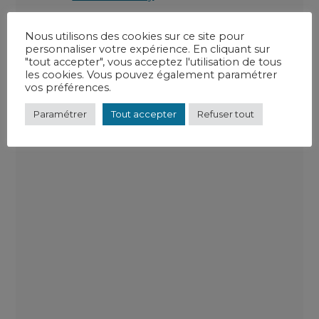
Le CH de Joinville
Nous utilisons des cookies sur ce site pour
Ce sont 6 000 professionnels qui sont au
personnaliser votre expérience. En cliquant sur
service de près de 300 000 habitants sur
"tout accepter", vous acceptez l'utilisation de tous
l’ensemble des territoires de la Marne, Haute-
les cookies. Vous pouvez également paramétrer
Marne et de la Meuse. Il est composé de 12
vos préférences.
pôles territoriaux.
Paramétrer
Tout accepter
Refuser tout
Rapport d’activité 2024