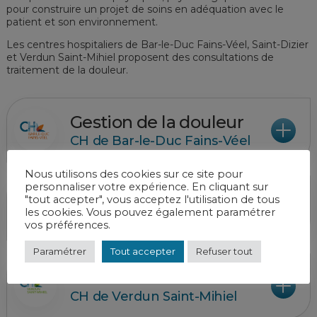
pour construire un projet de soins en adéquation avec le
patient et son environnement.
Les centres hospitaliers de Bar-le-Duc Fains-Véel, Saint-Dizier
et Verdun Saint-Mihiel proposent des consultations de
traitement de la douleur.
Gestion de la douleur
CH de Bar-le-Duc Fains-Véel
Nous utilisons des cookies sur ce site pour
personnaliser votre expérience. En cliquant sur
Gestion de la douleur
"tout accepter", vous acceptez l'utilisation de tous
les cookies. Vous pouvez également paramétrer
CH de Saint-Dizier
vos préférences.
Paramétrer
Tout accepter
Refuser tout
Gestion de la douleur
CH de Verdun Saint-Mihiel