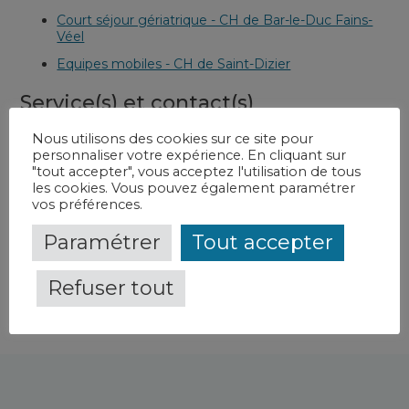
Court séjour gériatrique - CH de Bar-le-Duc Fains-
Véel
Equipes mobiles - CH de Saint-Dizier
Service(s) et contact(s)
Nous utilisons des cookies sur ce site pour
Consultations mémoire
-
CH de Bar-le-Duc Fains-
personnaliser votre expérience. En cliquant sur
Véel
"tout accepter", vous acceptez l'utilisation de tous
Court séjour gériatrique
-
CH de Bar-le-Duc Fains-
les cookies. Vous pouvez également paramétrer
Véel
vos préférences.
Equipe mobile de soins palliatifs
-
CH de Saint-Dizier
Paramétrer
Tout accepter
Refuser tout