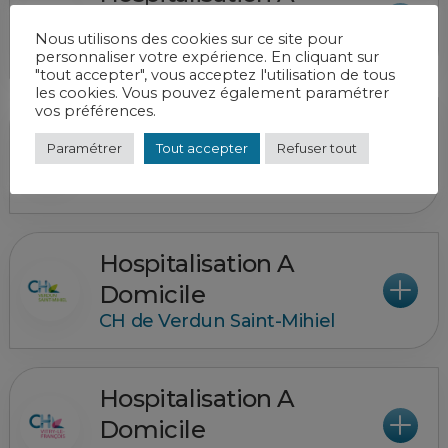
Domicile
Nous utilisons des cookies sur ce site pour
CH de Bar-le-Duc Fains-Véel
personnaliser votre expérience. En cliquant sur
"tout accepter", vous acceptez l'utilisation de tous
les cookies. Vous pouvez également paramétrer
vos préférences.
Hospitalisation A
Paramétrer
Tout accepter
Refuser tout
Domicile
CH de Saint-Dizier
Hospitalisation A
Domicile
CH de Verdun Saint-Mihiel
Hospitalisation A
Domicile