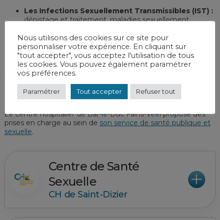
Les Infections Sexuellement Transmissibles (IST) :
dépistage et traitement, maladies sexuellement
transmissibles
Nous utilisons des cookies sur ce site pour
personnaliser votre expérience. En cliquant sur
Les professionnels de santé proposent également des
"tout accepter", vous acceptez l'utilisation de tous
consultations d’informations, de soutien et
les cookies. Vous pouvez également paramétrer
d’accompagnement autour de la vie affective et
vos préférences.
relationnelle, la sexualité, la vie familiale,…
Les centres hospitaliers de Saint-Dizier et de Verdun Saint-
Paramétrer
Tout accepter
Refuser tout
Mihiel dispose chacun d’un Centre de Santé Sexuelle (CSS).
Le centre hospitalier de Bar-le-Duc Fains-Véel propose des
prises en charge au sein de
son service de santé publique et
sexuelle
.
Centre de Santé
Sexuelle
CH de Saint-Dizier