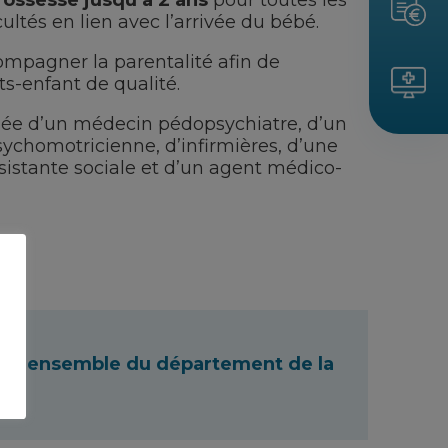
grossesse jusqu’à 2 ans
pour toutes les
cultés en lien avec l’arrivée du bébé.
compagner la parentalité afin de
ts-enfant de qualité.
ée d’un médecin pédopsychiatre, d’un
ychomotricienne, d’infirmières, d’une
istante sociale et d’un agent médico-
ur l’ensemble du département de la