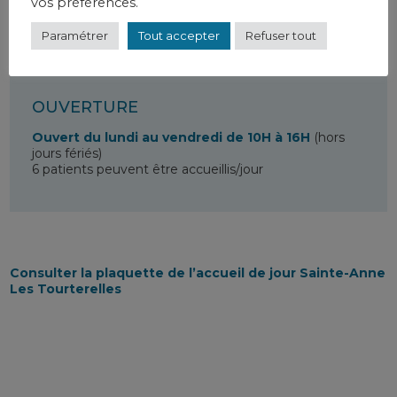
vos préférences.
à son domicile dans le rayon de la CODECOM.
Paramétrer
Tout accepter
Refuser tout
OUVERTURE
Ouvert du lundi au vendredi de 10H à 16H
(hors
jours fériés)
6 patients peuvent être accueillis/jour
Consulter la plaquette de l’accueil de jour Sainte-Anne
Les Tourterelles