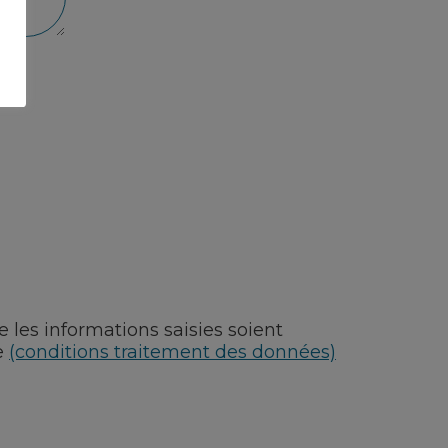
 les informations saisies soient
e
(conditions traitement des données)