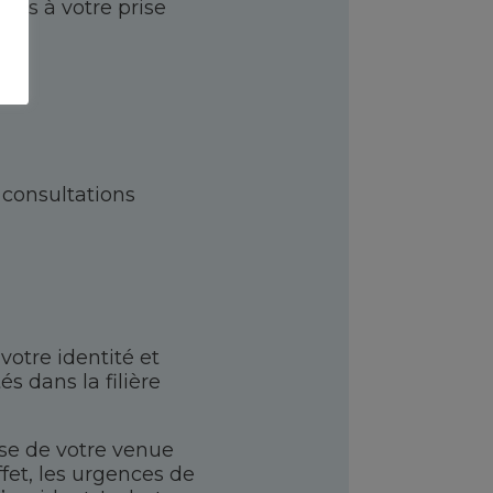
ires à votre prise
 consultations
votre identité et
és dans la filière
use de votre venue
ffet, les urgences de