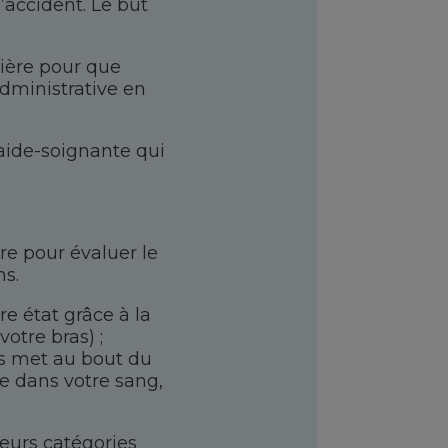
accident. Le but
mière pour que
administrative en
 aide-soignante qui
tre pour évaluer le
ns.
re état grâce à la
votre bras) ;
us met au bout du
re dans votre sang,
ieurs catégories