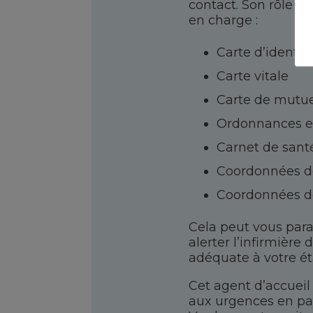
contact. Son rôle es
en charge :
Carte d’identit
Carte vitale
Carte de mutue
Ordonnances en
Carnet de santé
Coordonnées de
Coordonnées de
Cela peut vous paraî
alerter l’infirmière
adéquate à votre ét
Cet agent d’accueil
aux urgences en part