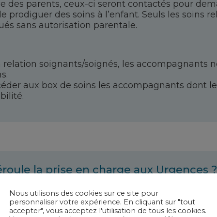
nce des parents, ceux-ci seront contactés pour dem
e prodiguer des soins à l’enfant. Seuls les soins rel
ués sans autorisation parentale.
 la relation soignants/soignés, les accompagnants 
s.
céder aux box de soins les accompagnants dont le
ilité.
oule la prise en charge aux Urgences 
atif
Nous utilisons des cookies sur ce site pour
personnaliser votre expérience. En cliquant sur "tout
dministratif est la première personne avec laquell
accepter", vous acceptez l'utilisation de tous les cookies.