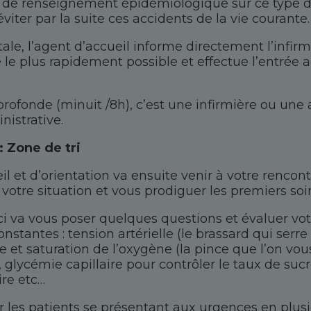
 de renseignement épidémiologique sur ce type d’
’éviter par la suite ces accidents de la vie courante.
ale, l’agent d’accueil informe directement l’infir
ée le plus rapidement possible et effectue l’entrée 
profonde (minuit /8h), c’est une infirmière ou une
nistrative.
: Zone de tri
il et d’orientation va ensuite venir à votre rencon
votre situation et vous prodiguer les premiers soi
-ci va vous poser quelques questions et évaluer vot
nstantes : tension artérielle (le brassard qui serre 
 et saturation de l’oxygène (la pince que l’on vo
 glycémie capillaire pour contrôler le taux de suc
ire etc…
er les patients se présentant aux urgences en plus