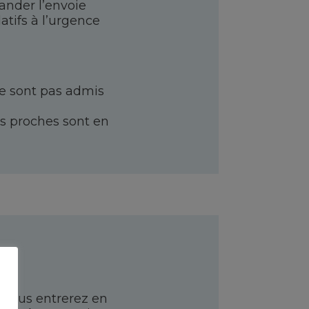
ander l’envoie
atifs à l’urgence
ne sont pas admis
s proches sont en
?
e vous entrerez en