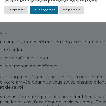
Vous pouvez également paramétrer vos préférences.
t de récupérer les éléments administratifs nécessa
Paramétrer
Tout accepter
Refuser tout
é
lle
 cours, examens récents en lien avec le motif de
 de l’enfant
 votre médecin traitant
 la personne de confiance
tre long mais l’agent d’accueil est là pour vérifier 
 de votre arrivée pour que vous soyez ensuite orient
at de santé.
 va vous poser des questions pour identifier la ca
iculier en cas d’accident de la vie courante. En e