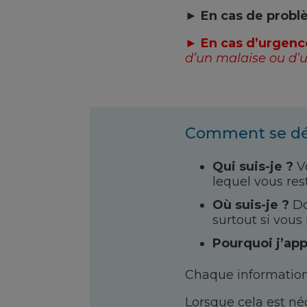
►
En cas de probl
►
En cas d’urgence
d’un malaise ou d’u
Comment se déro
Qui suis-je ?
Vo
lequel vous res
Où suis-je ?
Do
surtout si vous 
Pourquoi j’app
Chaque information 
Lorsque cela est n