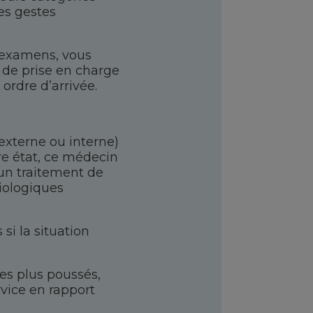
les gestes
 d’examens, vous
 de prise en charge
ordre d’arrivée.
externe ou interne)
re état, ce médecin
 un traitement de
iologiques
si la situation
es plus poussés,
rvice en rapport