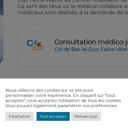
Duc Fains-Véel et au Centre Hospitalier de
Ce sont des lieux où le médical collabore av
médicaux sont réalisés, à la demande de la p
Consultation médico-j
CH de Bar-le-Duc Fains-Véel
Consultation médico-j
Nous utilisons des cookies sur ce site pour
personnaliser votre expérience. En cliquant sur "tout
CH de Verdun Saint-Mihiel
accepter", vous acceptez l'utilisation de tous les cookies.
Vous pouvez également paramétrer vos préférences.
Paramétrer
Tout accepter
Refuser tout