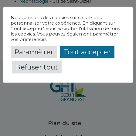
Néonatologie
-
CH de Saint-Dizier
Soins intensifs de néonatologie
-
CH de Saint-Dizier
Nous utilisons des cookies sur ce site pour
Consultations de pédiatrie
-
CH de Vitry-Le-François
personnaliser votre expérience. En cliquant sur
"tout accepter", vous acceptez l'utilisation de tous
les cookies. Vous pouvez également paramétrer
vos préférences.
Paramétrer
Tout accepter
Refuser tout
Plan du site