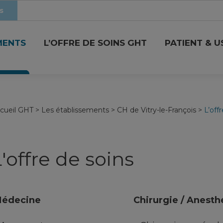
s
MENTS
L’OFFRE DE SOINS GHT
PATIENT & 
cueil GHT
>
Les établissements
>
CH de Vitry-le-François
>
L’off
'offre de soins
édecine
Chirurgie / Anesth