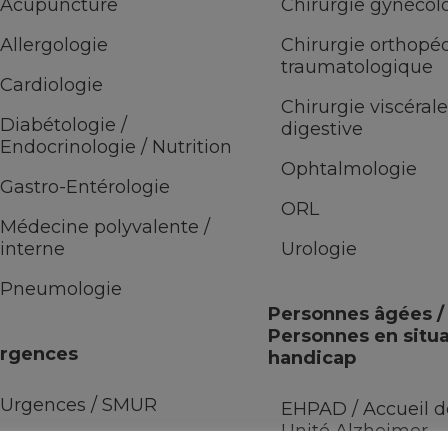
Acupuncture
Chirurgie gynécol
Allergologie
Chirurgie orthopé
traumatologique
Cardiologie
Chirurgie viscérale
Diabétologie /
digestive
Endocrinologie / Nutrition
Ophtalmologie
Gastro-Entérologie
ORL
Médecine polyvalente /
interne
Urologie
Pneumologie
Personnes âgées /
Personnes en situa
rgences
handicap
Urgences / SMUR
EHPAD / Accueil de
Unité Alzheimer