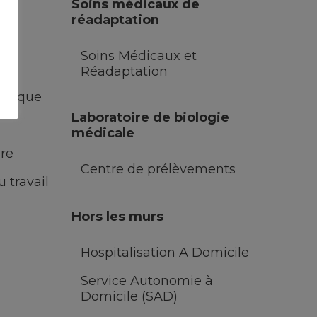
Soins médicaux de
réadaptation
es
Soins Médicaux et
Réadaptation
utique
Laboratoire de biologie
médicale
ère
Centre de prélèvements
 travail
Hors les murs
Hospitalisation A Domicile
Service Autonomie à
Domicile (SAD)