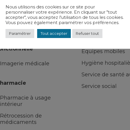
Nous utilisons des cookies sur ce site pour
anté publique
personnaliser votre expérience. En cliquant sur "tout
Unités transversal
accepter", vous acceptez l'utilisation de tous les cookies.
Addictologie
Vous pouvez également paramétrer vos préférences.
Diététique
Paramétrer
Tout accepter
Refuser tout
Education thérape
magerie et exploration
onctionnelle
Equipes mobiles
Hygiène hospitali
Imagerie médicale
Service de santé au
harmacie
Service social
Pharmacie à usage
intérieur
Rétrocession de
médicaments