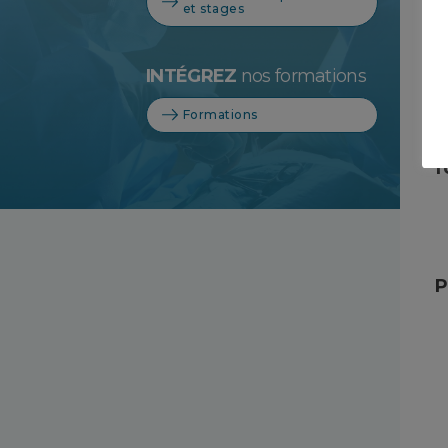
et stages
S
INTÉGREZ
nos formations
Formations
I
f
P