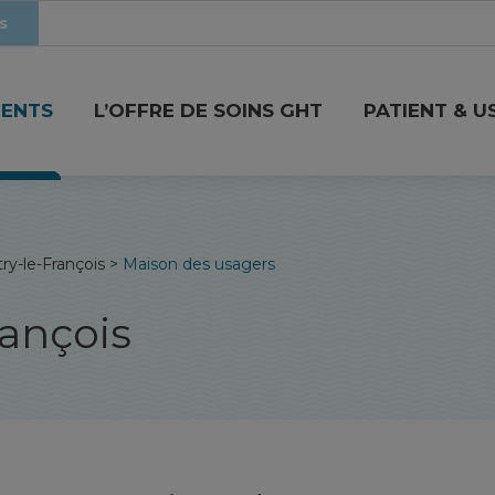
s
MENTS
L’OFFRE DE SOINS GHT
PATIENT & U
ry-le-François
>
Maison des usagers
rançois