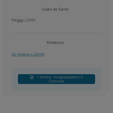
Cadre de Santé
Peggy LOISY
Médecins
Dr Hélène LOEHR
+ d’infos : Hospitalisation A
Domicile