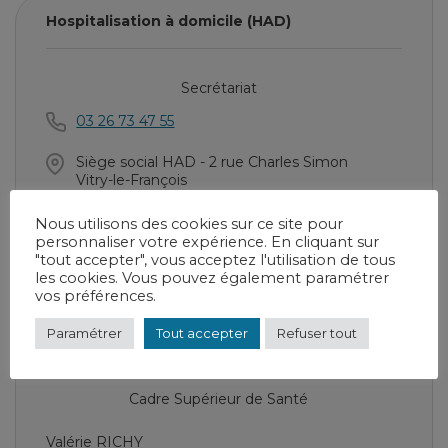
Hospitalisation à domicile (HAD)
Secrétariat
03 26 73 47 55
Siège social HAD - 2 rue Charles Simon
Vitry-le-François
Nous utilisons des cookies sur ce site pour
personnaliser votre expérience. En cliquant sur
Chef de service
"tout accepter", vous acceptez l'utilisation de tous
les cookies. Vous pouvez également paramétrer
vos préférences.
Dr Hélène LOEHR
Paramétrer
Tout accepter
Refuser tout
Cadre Supérieur de Santé
Valérie RICHY