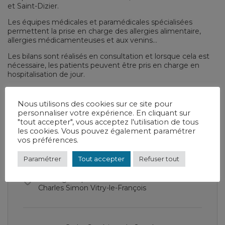
et Saint-Dizier.
Les équipes médicales et paramédicales spécialisées
permettent la prise en charge des allergies alimentaire,
allergies médicamenteuses et aux venins…
Les bilans sont réalisés en consultation et lorsque cela est
nécessaire, les patients peuvent être pris en charge en
hospitalisation de jour.
Nous utilisons des cookies sur ce site pour
Consultation d’allergologie
personnaliser votre expérience. En cliquant sur
"tout accepter", vous acceptez l'utilisation de tous
les cookies. Vous pouvez également paramétrer
vos préférences.
Consultations
03 26 73 60 39
Paramétrer
Tout accepter
Refuser tout
1er étage espace des consultations - 2 rue
Charles Simon Vitry-le-François