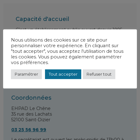
Capacité d'accueil
C’est un établissement public ouvert depuis 1995.
Sa capacité d’accueil est de 90 places en
Nous utilisons des cookies sur ce site pour
hébergement permanent et de 4 places en
personnaliser votre expérience. En cliquant sur
hébergement temporaire.
"tout accepter", vous acceptez l'utilisation de tous
les cookies. Vous pouvez également paramétrer
vos préférences.
Paramétrer
Tout accepter
Refuser tout
Coordonnées
EHPAD Le Chêne
35 rue des Lachats
52100 Saint-Dizier
03 25 56 96 99
Le secrétariat est ouvert les après-midis de 13h00 à