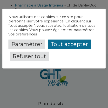
Pharmacie à Usage Intérieur
-
CH de Bar-le-Duc
Fains-Véel
Equipe Mobile du Risque Infectieux - Bar-le-Duc
Nous utilisons des cookies sur ce site pour
Fains-Véel
-
CH de Bar-le-Duc Fains-Véel
personnaliser votre expérience. En cliquant sur
"tout accepter", vous acceptez l'utilisation de tous
les cookies. Vous pouvez également paramétrer
vos préférences.
Paramétrer
Tout accepter
Refuser tout
Plan du site