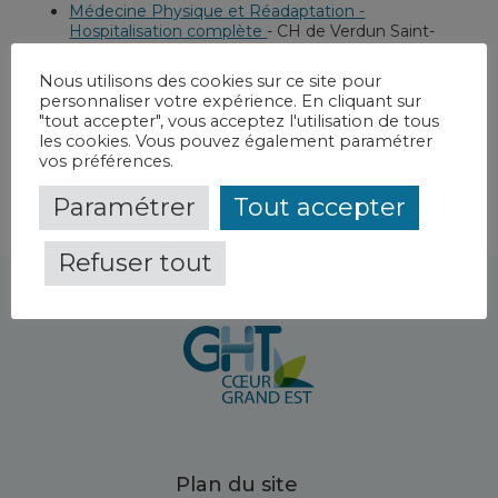
Médecine Physique et Réadaptation -
Hospitalisation complète
-
CH de Verdun Saint-
Mihiel
Nous utilisons des cookies sur ce site pour
Médecine Physique et Réadaptation - Hôpital de
personnaliser votre expérience. En cliquant sur
jour
-
CH de Verdun Saint-Mihiel
"tout accepter", vous acceptez l'utilisation de tous
les cookies. Vous pouvez également paramétrer
vos préférences.
Paramétrer
Tout accepter
Refuser tout
Plan du site