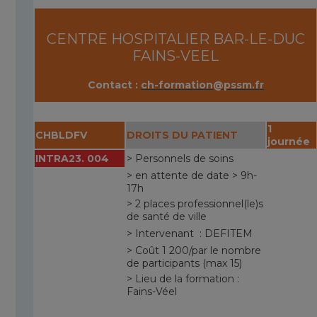
CENTRE HOSPITALIER BAR-LE-DUC
FAINS-VEEL
Contact :
ch-formation@pssm.fr
1
CHBLDFV
DROITS DU PATIENT
journée
INTRA23. 004
> Personnels de soins
> en attente de date > 9h-
17h
> 2 places professionnel(le)s
de santé de ville
> Intervenant : DEFITEM
> Coût 1 200/par le nombre
de participants (max 15)
> Lieu de la formation :
Fains-Véel