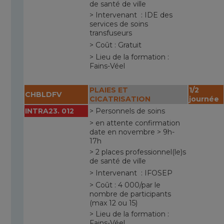
de santé de ville
> Intervenant : IDE des
services de soins
transfuseurs
> Coût : Gratuit
> Lieu de la formation :
Fains-Véel
PLAIES ET
1/2
CHBLDFV
CICATRISATION
journée
INTRA23. 012
> Personnels de soins
> en attente confirmation
date en novembre > 9h-
17h
> 2 places professionnel(le)s
de santé de ville
> Intervenant : IFOSEP
> Coût : 4 000/par le
nombre de participants
(max 12 ou 15)
> Lieu de la formation :
Fains-Véel