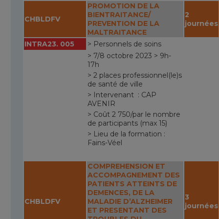
PROMOTION DE LA
BIENTRAITANCE/
2
CHBLDFV
PREVENTION DE LA
journées
MALTRAITANCE
INTRA23. 005
> Personnels de soins
> 7/8 octobre 2023 > 9h-
17h
> 2 places professionnel(le)s
de santé de ville
> Intervenant : CAP
AVENIR
> Coût 2 750/par le nombre
de participants (max 15)
> Lieu de la formation :
Fains-Véel
COMPREHENSION ET
ACCOMPAGNEMENT DES
PATIENTS ATTEINTS DE
DEMENCES, DE LA
3
CHBLDFV
MALADIE D’ALZHEIMER
journées
ET PRESENTANT DES
TROUBLES DU