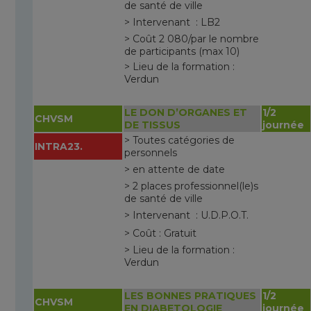
de santé de ville
> Intervenant : LB2
> Coût 2 080/par le nombre
de participants (max 10)
> Lieu de la formation :
Verdun
LE DON D’ORGANES ET
1/2
CHVSM
DE TISSUS
journée
> Toutes catégories de
INTRA23.
personnels
> en attente de date
> 2 places professionnel(le)s
de santé de ville
> Intervenant : U.D.P.O.T.
> Coût : Gratuit
> Lieu de la formation :
Verdun
LES BONNES PRATIQUES
1/2
CHVSM
EN DIABETOLOGIE
journée