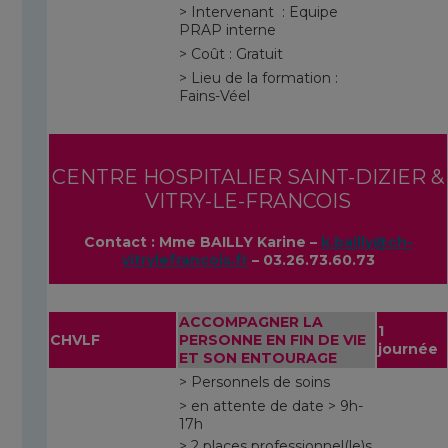
> Intervenant : Equipe
PRAP interne
> Coût : Gratuit
> Lieu de la formation :
Fains-Véel
CENTRE HOSPITALIER SAINT-DIZIER &
VITRY-LE-FRANCOIS
Contact : Mme BAILLY Karine –
k.bailly@ch-
vitrylefrancois.fr
– 03.26.73.60.73
ACCOMPAGNER LA
1
CHVLF
PERSONNE EN FIN DE VIE
journée
ET SON ENTOURAGE
> Personnels de soins
> en attente de date > 9h-
17h
> 2 places professionnel(le)s