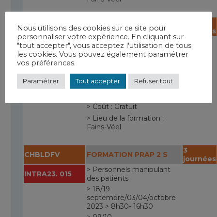
ALIMENTATION DANS LA
3
CHBLDFV
Nous utilisons des cookies sur ce site pour
PRATIQUE DE SOINS
journées
personnaliser votre expérience. En cliquant sur
INTRA23. 013
> Personnels de soins
"tout accepter", vous acceptez l'utilisation de tous
les cookies. Vous pouvez également paramétrer
> 3 octobre 2023 > 9h- 17h
vos préférences.
> 1 place professionnel(le)
de santé de ville
Paramétrer
Tout accepter
Refuser tout
> Intervenant : Equipe
DIETETIQUE
> Coût : Gratuit
> Lieu de la formation :
Fains-Véel
3
CHBLDFV
FORMATION PRAP 2 S
journées
> Personnels manipulant
INTRA23. 015
des patients
> 18/19
septembre/03/04/octobre
2023 > 8h30- 16h30
> 09/10