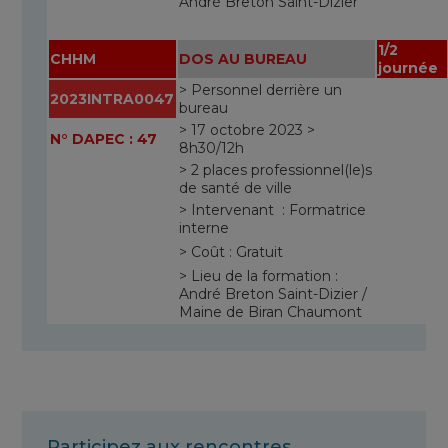
André Breton Saint-Dizier
1/2
CHHM
DOS AU BUREAU
journée
> Personnel derrière un
2023INTRA0047
bureau
> 17 octobre 2023 >
N° DAPEC : 47
8h30/12h
> 2 places professionnel(le)s
de santé de ville
> Intervenant : Formatrice
interne
> Coût : Gratuit
> Lieu de la formation :
André Breton Saint-Dizier /
Maine de Biran Chaumont
Participez aux rencontres