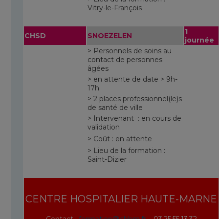
Vitry-le-François
1
CHSD
SNOEZELEN
journée
> Personnels de soins au
contact de personnes
âgées
> en attente de date > 9h-
17h
> 2 places professionnel(le)s
de santé de ville
> Intervenant : en cours de
validation
> Coût : en attente
> Lieu de la formation :
Saint-Dizier
CENTRE HOSPITALIER HAUTE-MARNE
Contact :
formation@chhm.fr
– 03.25.55.13.32