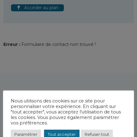
Accéder au plan
Erreur :
Formulaire de contact non trouvé !
Nous utilisons des cookies sur ce site pour
personnaliser votre expérience. En cliquant sur
"tout accepter", vous acceptez l'utilisation de tous
les cookies. Vous pouvez également paramétrer
vos préférences.
Paramétrer
Tout accepter
Refuser tout
Plan du site