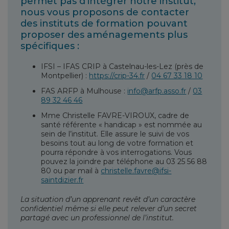
permet pas d'intégrer notre institut,
nous vous proposons de contacter
des instituts de formation pouvant
proposer des aménagements plus
spécifiques :
IFSI – IFAS CRIP à Castelnau-les-Lez (près de
Montpellier) :
https://crip-34.fr
/
04 67 33 18 10
FAS ARFP à Mulhouse :
info@arfp.asso.fr
/
03
89 32 46 46
Mme Christelle FAVRE-VIROUX, cadre de
santé référente « handicap » est nommée au
sein de l’institut. Elle assure le suivi de vos
besoins tout au long de votre formation et
pourra répondre à vos interrogations. Vous
pouvez la joindre par téléphone au 03 25 56 88
80 ou par mail à
christelle.favre@ifsi-
saintdizier.fr
La situation d’un apprenant revêt d’un caractère
confidentiel même si elle peut relever d’un secret
partagé avec un professionnel de l’institut.