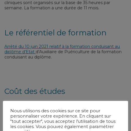
cliniques sont organisés sur la base de 35 heures par
semaine. La formation a une durée de 11 mois.
Le référentiel de formation
Arrêté du 10 juin 2021 relatif à la formation conduisant au
diplôme d’Etat
d’Auxiliaire de Puériculture de la formation
conduisant au diplôme.
Coût des études
Frais de dossier (
100 €
pour la rentrée 2025-2026).
Nous utilisons des cookies sur ce site pour
Coût annuel de formation de
6200 €
(coût 2025-
personnaliser votre expérience. En cliquant sur
2026 pour un cursus complet de formation) pris en
"tout accepter", vous acceptez l'utilisation de tous
charge le plus souvent par le Conseil Régional du
les cookies. Vous pouvez également paramétrer