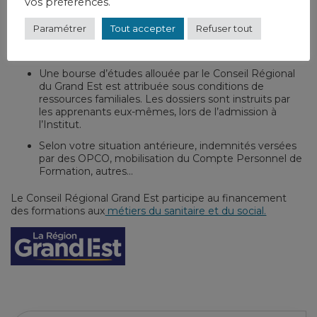
Grand Est sous certaines conditions (Cf Rubrique Vie
vos préférences.
étudiante/aides financières).
Paramétrer
Tout accepter
Refuser tout
Tarifs des formations 2025-2026
Une bourse d’études allouée par le Conseil Régional
du Grand Est est attribuée sous conditions de
ressources familiales. Les dossiers sont instruits par
les apprenants eux-mêmes, lors de l’admission à
l’Institut.
Selon votre situation antérieure, indemnités versées
par des OPCO, mobilisation du Compte Personnel de
Formation, autres…
Le Conseil Régional Grand Est participe au financement
des formations aux
métiers du sanitaire et du social.