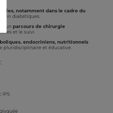
 plaies, notamment dans le cadre du
u non diabétiques.
 d’un
parcours de chirurgie
res et le suivi.
boliques, endocriniens, nutritionnels
 pluridisciplinaire et éducative.
:
c IPS
 glyquée