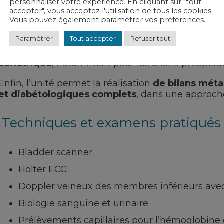
personnaliser votre expérience. En cliquant sur "tout
accepter", vous acceptez l'utilisation de tous les cookies.
Vous pouvez également paramétrer vos préférences.
L’unité assure également
la prise en charge des
pied diabétique,
chez les patients diabétiques o
Paramétrer
Tout accepter
Refuser tout
Le service accompagne aussi les patients relevant
bariatrique
, notamment pour les bilans préopératoi
Enfin, l’unité permet la réalisation
de bilans méta
et diabétologiques complets
, dans une approche
Techniques et examens pratiqués 
Bladder scanner
Holter ECG
Doppler veineux des membres inférieurs ave
Biologie sanguine et urinaire
Prélèvements capillaires pour l’hémoglobine