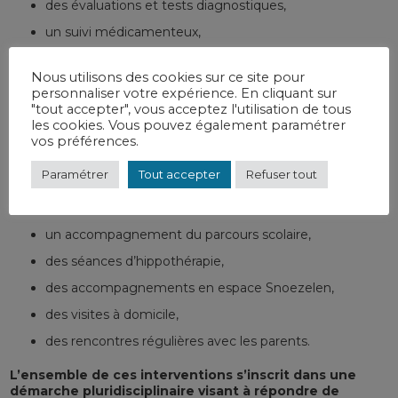
des évaluations et tests diagnostiques,
un suivi médicamenteux,
des bilans et suivis psychologiques,
Nous utilisons des cookies sur ce site pour
des bilans et suivis en ergothérapie,
personnaliser votre expérience. En cliquant sur
"tout accepter", vous acceptez l'utilisation de tous
des bilans et suivis en psychomotricité,
les cookies. Vous pouvez également paramétrer
des ateliers thérapeutiques et d’observation,
vos préférences.
des actions de psychoéducation,
Paramétrer
Tout accepter
Refuser tout
des contacts et un travail de coordination avec les
établissements scolaires,
un accompagnement du parcours scolaire,
des séances d’hippothérapie,
des accompagnements en espace Snoezelen,
des visites à domicile,
des rencontres régulières avec les parents.
L’ensemble de ces interventions s’inscrit dans une
démarche pluridisciplinaire visant à répondre de