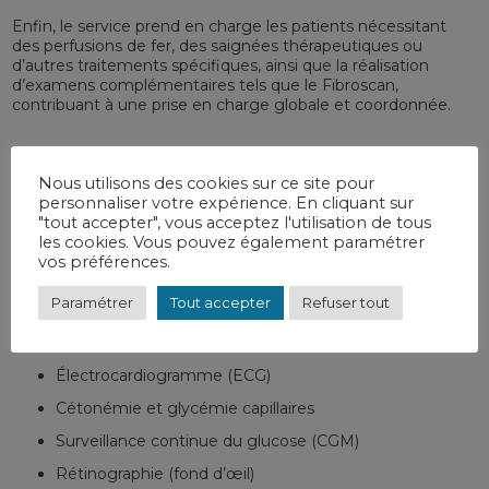
Enfin, le service prend en charge les patients nécessitant
des perfusions de fer, des saignées thérapeutiques ou
d’autres traitements spécifiques, ainsi que la réalisation
d’examens complémentaires tels que le Fibroscan,
contribuant à une prise en charge globale et coordonnée.
Techniques et examens pratiqués :
Nous utilisons des cookies sur ce site pour
personnaliser votre expérience. En cliquant sur
Bladder scanner
"tout accepter", vous acceptez l'utilisation de tous
les cookies. Vous pouvez également paramétrer
Holter ECG
vos préférences.
Doppler veineux des membres inférieurs avec IPS
Paramétrer
Tout accepter
Refuser tout
Biologie sanguine et urinaire
Prélèvements capillaires pour l’hémoglobine glyquée
Électrocardiogramme (ECG)
Cétonémie et glycémie capillaires
Surveillance continue du glucose (CGM)
Rétinographie (fond d’œil)