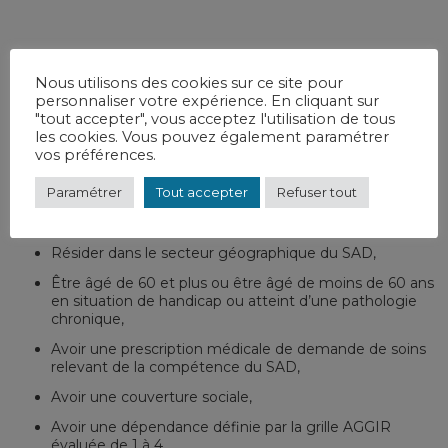
Les modalités d’accueil et de
Nous utilisons des cookies sur ce site pour
prise en charge
personnaliser votre expérience. En cliquant sur
"tout accepter", vous acceptez l'utilisation de tous
les cookies. Vous pouvez également paramétrer
La demande de prise en charge peut être faite par le
vos préférences.
patient lui-même, la famille, le médecin traitant, un
centre hospitalier, un service social…
Paramétrer
Tout accepter
Refuser tout
La personne doit :
Résider dans le secteur géographique du SAD,
Être âgé de 60 et plus ou être âgé de moins de 60 ans
en situation de handicap ou atteint d’une pathologie
chronique,
Avoir une prescription médicale de demande de soins
relevant de la compétence du SAD,
Avoir une couverture sociale,
Avoir une dépendance définie par la grille AGGIR
évaluée de 1 à 4.