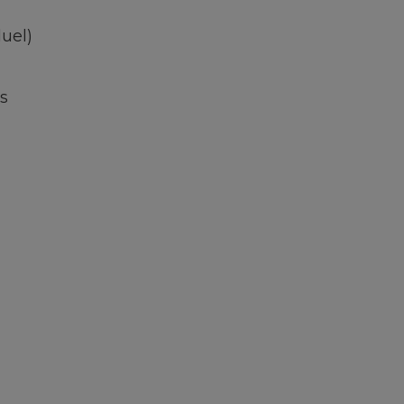
uel)
s