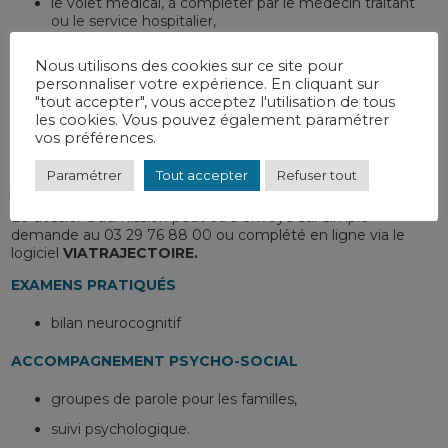
le volet médical, à compléter par le médecin traitant
ou le service hospitalier,
le volet administratif,
Nous utilisons des cookies sur ce site pour
les tarifs des prestations en vigueur,
personnaliser votre expérience. En cliquant sur
"tout accepter", vous acceptez l'utilisation de tous
le questionnaire concernant le futur résident.
les cookies. Vous pouvez également paramétrer
vos préférences.
Le dossier est ensuite étudié par la Commission de
Coordination des Admissions, qui se réunit tous les quinze
Paramétrer
Tout accepter
Refuser tout
jours.
Le dossier d’admission peut être envoyé sur simple
demande au 03 29 76 88 00 ou complété en ligne via le
logiciel
VIATRAJECTOIRE.
EXAMENS PRATIQUÉS
bilan neurocognitif
ACCOMPAGNEMENT PSYCHO-SOCIAL
groupes de parole pour les familles,
suivi psychologique.