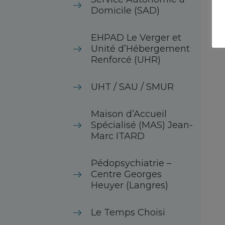
Domicile (SAD)
EHPAD Le Verger et
Unité d’Hébergement
Renforcé (UHR)
UHT / SAU / SMUR
Maison d’Accueil
Spécialisé (MAS) Jean-
Marc ITARD
Pédopsychiatrie –
Centre Georges
Heuyer (Langres)
Le Temps Choisi