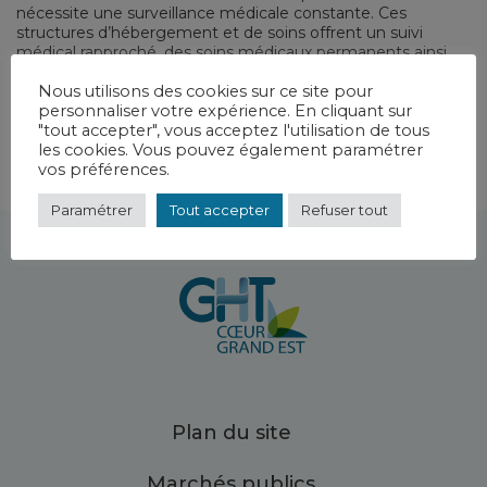
nécessite une surveillance médicale constante. Ces
structures d’hébergement et de soins offrent un suivi
médical rapproché, des soins médicaux permanents ainsi
qu’un accompagnement global en matière d’aide aux actes
Nous utilisons des cookies sur ce site pour
de la vie quotidienne.
personnaliser votre expérience. En cliquant sur
"tout accepter", vous acceptez l'utilisation de tous
les cookies. Vous pouvez également paramétrer
vos préférences.
Paramétrer
Tout accepter
Refuser tout
Plan du site
Marchés publics