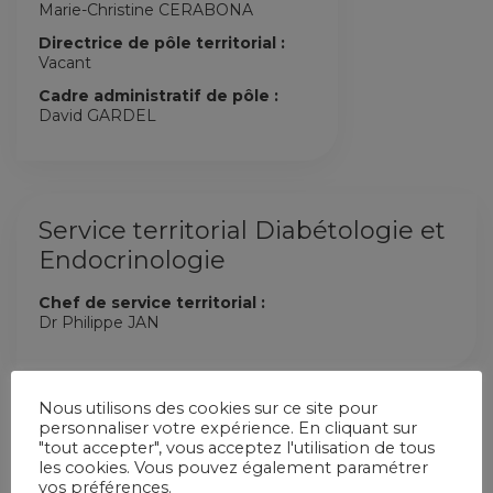
Marie-Christine CERABONA
Directrice de pôle territorial :
Vacant
Cadre administratif de pôle :
David GARDEL
Service territorial Diabétologie et
Endocrinologie
Chef de service territorial :
Dr Philippe JAN
Nous utilisons des cookies sur ce site pour
personnaliser votre expérience. En cliquant sur
"tout accepter", vous acceptez l'utilisation de tous
les cookies. Vous pouvez également paramétrer
Le service de diététique assure le traitement diététique et
vos préférences.