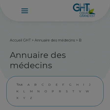
Accueil GHT
>
Annuaire des médecins
>
B
Annuaire des
médecins
Tous
A
B
C
D
E
F
G
H
I
J
K
L
M
N
O
P
R
S
T
V
W
X
Y
Z