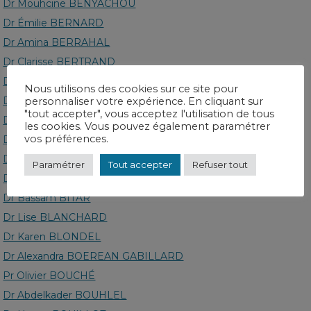
Dr Mouhcine BENYACHOU
Dr Émilie BERNARD
Dr Amina BERRAHAL
Dr Clarisse BERTRAND
Dr Mohammed BEYADH
Nous utilisons des cookies sur ce site pour
Dr Mourad BICHIKHI
personnaliser votre expérience. En cliquant sur
"tout accepter", vous acceptez l'utilisation de tous
Dr Gérard BIGIRINDAVYI
les cookies. Vous pouvez également paramétrer
vos préférences.
Dr Elodie BILLARD
Dr Philippe BINEAU
Paramétrer
Tout accepter
Refuser tout
Dr Annick BINEAU JORISSE
Dr Bassam BITAR
Dr Lise BLANCHARD
Dr Karen BLONDEL
Dr Alexandra BOEREAN GABILLARD
Pr Olivier BOUCHÉ
Dr Abdelkader BOUHLEL