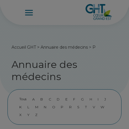
Accueil GHT
>
Annuaire des médecins
>
P
Annuaire des
médecins
Tous
A
B
C
D
E
F
G
H
I
J
K
L
M
N
O
P
R
S
T
V
W
X
Y
Z