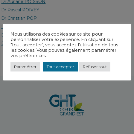
Dr Auriane POISSON
Dr Pascal POIVEY
Dr Christian POP
Dr Lionel POPOFF
Nous utilisons des cookies sur ce site pour
Dr Patricia PRINCET
personnaliser votre expérience. En cliquant sur
Dr Chloé PRUNIS
"tout accepter", vous acceptez l'utilisation de tous
les cookies. Vous pouvez également paramétrer
vos préférences.
Paramétrer
Tout accepter
Refuser tout