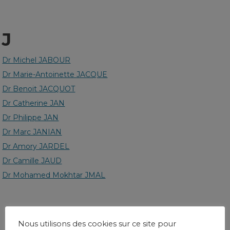
J
Dr Michel JABOUR
Dr Marie-Antoinette JACQUE
Dr Benoit JACQUOT
Dr Catherine JAN
Dr Philippe JAN
Dr Marc JANIAN
Dr Amory JARDEL
Dr Camille JAUD
Dr Mohamed Mokhtar JMAL
Nous utilisons des cookies sur ce site pour