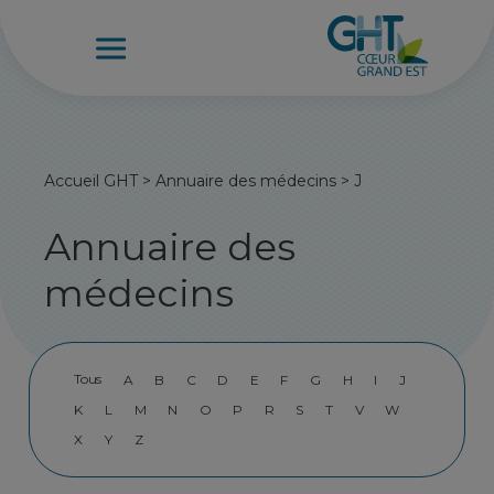
Accueil GHT
>
Annuaire des médecins
>
J
Annuaire des
médecins
Tous
A
B
C
D
E
F
G
H
I
J
K
L
M
N
O
P
R
S
T
V
W
X
Y
Z