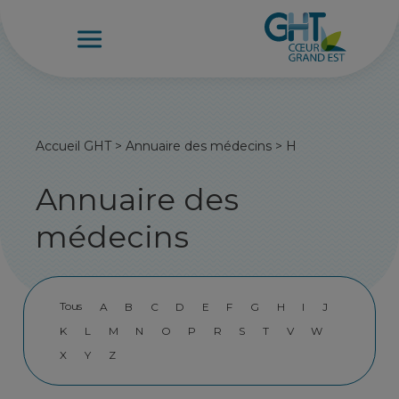
Accueil GHT
>
Annuaire des médecins
>
H
Annuaire des
médecins
Tous
A
B
C
D
E
F
G
H
I
J
K
L
M
N
O
P
R
S
T
V
W
X
Y
Z