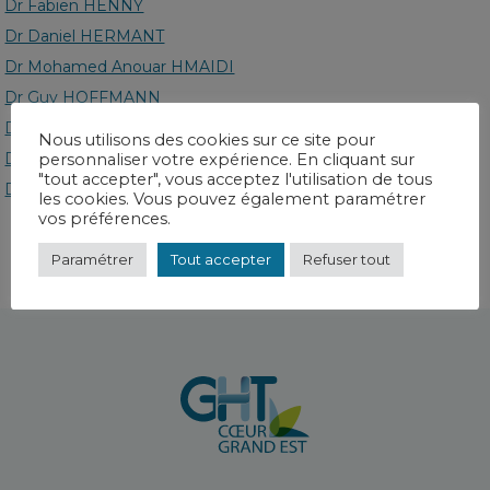
Dr Fabien HENNY
Dr Daniel HERMANT
Dr Mohamed Anouar HMAIDI
Dr Guy HOFFMANN
Dr Christel HOUNSA
Nous utilisons des cookies sur ce site pour
Dr Hervé HUDZIAK
personnaliser votre expérience. En cliquant sur
"tout accepter", vous acceptez l'utilisation de tous
Dr Jean-Louis HUSSON
les cookies. Vous pouvez également paramétrer
vos préférences.
Paramétrer
Tout accepter
Refuser tout