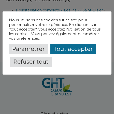
Hospitalisation complète « Les Iris » - Saint-Dizier
-
CH de la Haute-Marne
Nous utilisons des cookies sur ce site pour
Hospitalisation de jour « Les Iris » - Saint-Dizier
-
CH
personnaliser votre expérience. En cliquant sur
de la Haute-Marne
"tout accepter", vous acceptez l'utilisation de tous
les cookies. Vous pouvez également paramétrer
vos préférences.
Paramétrer
Tout accepter
Refuser tout
Plan du site