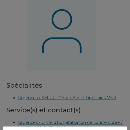
Spécialités
Urgences / SMUR - CH de Bar-le-Duc Fains-Véel
Service(s) et contact(s)
Urgences / Unité d’hospitalisation de courte durée /
SMUR
-
CH de Bar-le-Duc Fains-Véel