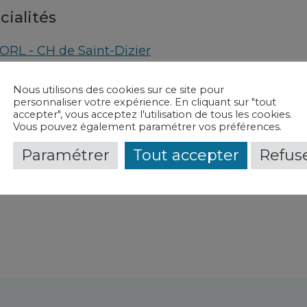
cialités
ORL - CH de Saint-Dizier
vice(s) et contact(s)
Nous utilisons des cookies sur ce site pour
personnaliser votre expérience. En cliquant sur "tout
accepter", vous acceptez l'utilisation de tous les cookies.
Otorhinolaryngologie (ORL)
-
CH de Saint-Dizier
Vous pouvez également paramétrer vos préférences.
Paramétrer
Tout accepter
Refuse