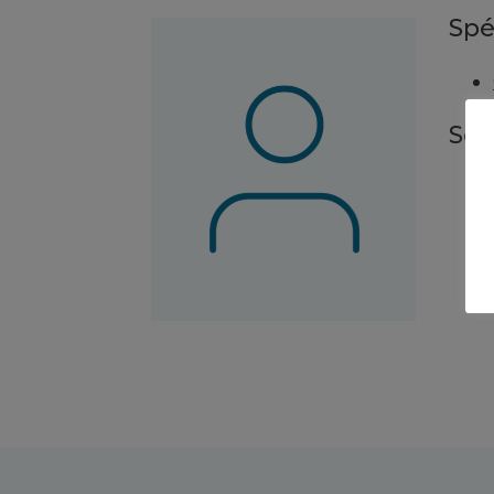
Spé
Ser